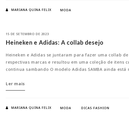
dentro
MARIANA QUINA FELIX
MODA
e
fora
dos
15 DE SETEMBRO DE 2023
palcos
Heineken e Adidas: A collab desejo
Heineken e Adidas se juntaram para fazer uma collab de
respectivas marcas e resultou em uma coleção de itens 
continua sambando O modelo Adidas SAMBA ainda está n
Heineken
Ler mais
e
Adidas:
A
MARIANA QUINA FELIX
MODA
DICAS FASHION
collab
desejo