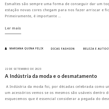
Esmaltes são sempre uma forma de conseguir dar um toqu
estação novas cores chegam para nos fazer arriscar e fi
Primeiramente, é importante …
Esmaltes
Ler mais
que
serão
a
MARIANA QUINA FELIX
DICAS FASHION
BELEZA E AUTO
cara
da
próxima
22 DE SETEMBRO DE 2023
estação
A Indústria da moda e o desmatamento
A Indústria da moda foi, por décadas celebrada como u
um acessórios vemos se os mesmos são usáveis dentro d
esquecemos que é essencial considerar a pegada do des