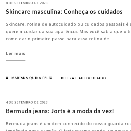
8 DE SETEMBRO DE 2023
Skincare masculina: Conheça os cuidados
Skincare, rotina de autocuidado ou cuidados pessoais 
querem cuidar da sua aparência. Mas você sabia que o ti
como dar o primeiro passo para essa rotina de …
Skincare
Ler mais
masculina:
Conheça
os
MARIANA QUINA FELIX
BELEZA E AUTOCUIDADO
cuidados
4 DE SETEMBRO DE 2023
Bermuda jeans: Jorts é a moda da vez!
Bermuda jeans é um item conhecido do nosso guarda rou
tendência para o verão. O jorts mesmo sendo um pouco 