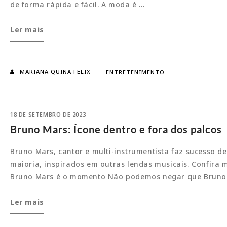
de forma rápida e fácil. A moda é …
A
Ler mais
Daz
Roupaz
é
MARIANA QUINA FELIX
ENTRETENIMENTO
de
A
a
18 DE SETEMBRO DE 2023
Z
Bruno Mars: Ícone dentro e fora dos palcos
Bruno Mars, cantor e multi-instrumentista faz sucesso de
maioria, inspirados em outras lendas musicais. Confira
Bruno Mars é o momento Não podemos negar que Bruno 
Bruno
Ler mais
Mars:
Ícone