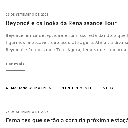
29 DE SETEMBRO DE 2023
Beyoncé e os looks da Renaissance Tour
Beyoncé nunca decepciona e com isso está dando o que 
figurinos impecáveis que usou até agora. Afinal, a diva
Beyoncé e Renaissance Tour Agora, temos que concorda
Beyoncé
Ler mais
e
os
looks
MARIANA QUINA FELIX
ENTRETENIMENTO
MODA
da
Renaissance
Tour
25 DE SETEMBRO DE 2023
Esmaltes que serão a cara da próxima estaç