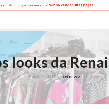
Venha vender suas peças
pegue daquilo que não usa mais!
s looks da Rena
Home
2023
setembro