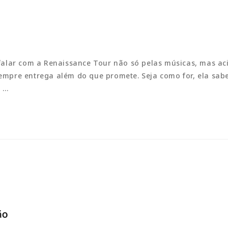
falar com a Renaissance Tour não só pelas músicas, mas ac
 sempre entrega além do que promete. Seja como for, ela sab
r …
ão