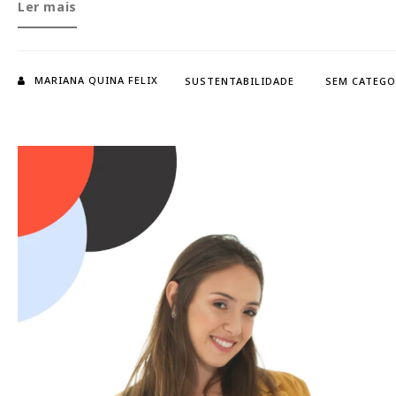
A
Ler mais
Indústria
da
moda
MARIANA QUINA FELIX
SUSTENTABILIDADE
SEM CATEGO
e
o
desmatamento