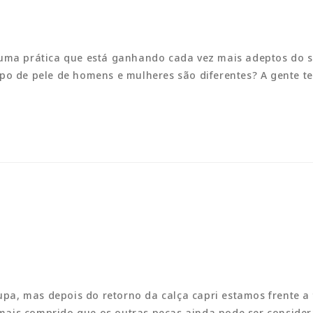
é uma prática que está ganhando cada vez mais adeptos do 
po de pele de homens e mulheres são diferentes? A gente t
pa, mas depois do retorno da calça capri estamos frente a
mais comprido que os outras peças ainda pode ser consider