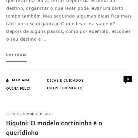
que levar na mala, certo? Depois da escolha do
destino, organizar o que levar pode levar um certo
tempo também. Mas seguindo algumas dicas fica mais
fácil para se organizar. O que levar na viagem?
Depois de alguns passos, como por exemplo, escolher
o seu destino e …
Viagem:
Ler mais
Guia
para
uma
0
MARIANA
DICAS E CUIDADOS
mala
ENTRETENIMENTO
QUINA FELIX
sem
complicações
16 DE DEZEMBRO DE 2023
Biquíni: O modelo cortininha é o
queridinho