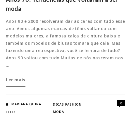
moda
Anos 90 e 2000 resolveram dar as caras com tudo esse
ano. Vimos algumas marcas de tênis voltando com
modelos maiores, a famosa calça de cintura baixa e
também os modelos de blusas tomara que caia. Mas
fazendo uma retrospectiva, você se lembra de tudo?
Anos 90 voltou com tudo Muitas de nós nasceram nos
…
Anos
Ler mais
90:
Tendências
que
0
MARIANA QUINA
DICAS FASHION
voltaram
MODA
FELIX
a
ser
moda