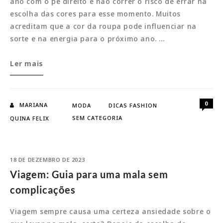
ano com o pé direito e não correr o risco de errar na
escolha das cores para esse momento. Muitos
acreditam que a cor da roupa pode influenciar na
sorte e na energia para o próximo ano. …
Ano
Ler mais
Novo:
Saiba
o
0
MARIANA
MODA
DICAS FASHION
que
SEM CATEGORIA
QUINA FELIX
as
cores
significam
18 DE DEZEMBRO DE 2023
Viagem: Guia para uma mala sem
complicações
Viagem sempre causa uma certeza ansiedade sobre o