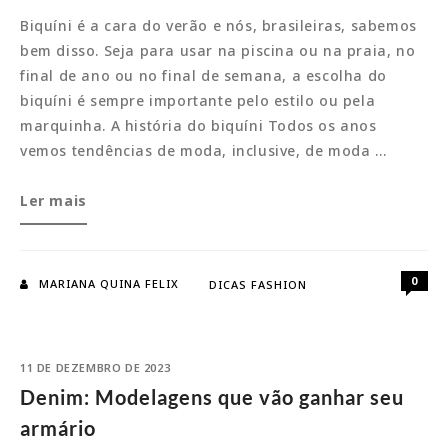
Biquíni é a cara do verão e nós, brasileiras, sabemos
bem disso. Seja para usar na piscina ou na praia, no
final de ano ou no final de semana, a escolha do
biquíni é sempre importante pelo estilo ou pela
marquinha. A história do biquíni Todos os anos
vemos tendências de moda, inclusive, de moda …
Biquíni:
Ler mais
O
modelo
cortininha
0
MARIANA QUINA FELIX
DICAS FASHION
é
o
queridinho
11 DE DEZEMBRO DE 2023
Denim: Modelagens que vão ganhar seu
armário