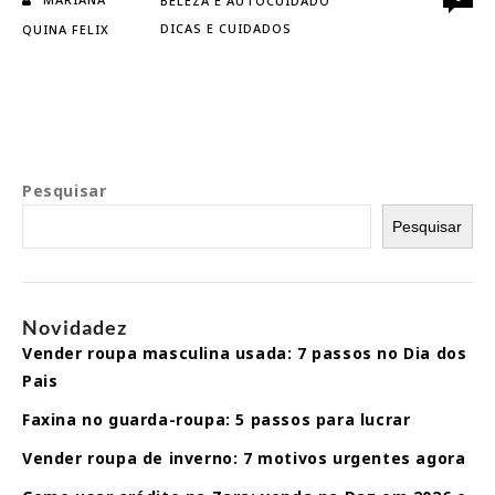
BELEZA E AUTOCUIDADO
Como
DICAS E CUIDADOS
QUINA FELIX
manter
o
bronzeado
Pesquisar
Pesquisar
Novidadez
Vender roupa masculina usada: 7 passos no Dia dos
Pais
Faxina no guarda-roupa: 5 passos para lucrar
Vender roupa de inverno: 7 motivos urgentes agora