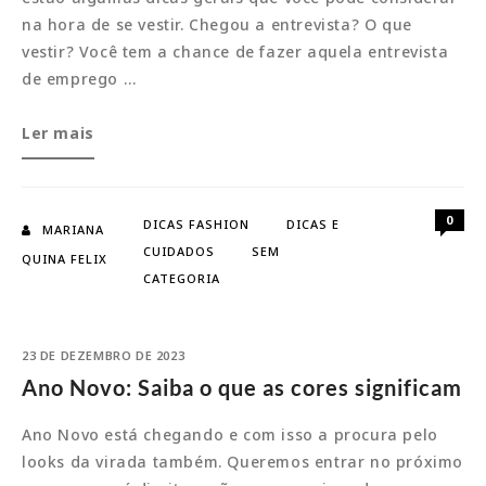
na hora de se vestir. Chegou a entrevista? O que
vestir? Você tem a chance de fazer aquela entrevista
de emprego …
Entrevista
Ler mais
de
emprego?
Saiba
0
DICAS FASHION
DICAS E
MARIANA
o
CUIDADOS
SEM
QUINA FELIX
que
CATEGORIA
usar
23 DE DEZEMBRO DE 2023
Ano Novo: Saiba o que as cores significam
Ano Novo está chegando e com isso a procura pelo
looks da virada também. Queremos entrar no próximo