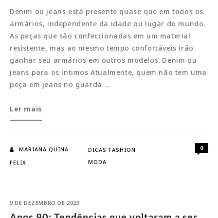
Denim ou jeans está presente quase que em todos os
armários, independente da idade ou lugar do mundo.
As peças que são confeccionadas em um material
resistente, mas ao mesmo tempo confortáveis irão
ganhar seu armários em outros modelos. Denim ou
jeans para os íntimos Atualmente, quem não tem uma
peça em jeans no guarda …
Denim:
Ler mais
Modelagens
que
vão
0
MARIANA QUINA
DICAS FASHION
ganhar
MODA
FELIX
seu
armário
9 DE DEZEMBRO DE 2023
Anos 90: Tendências que voltaram a ser