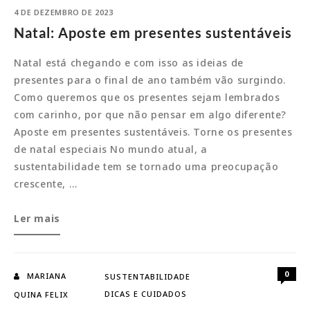
4 DE DEZEMBRO DE 2023
Natal: Aposte em presentes sustentáveis
Natal está chegando e com isso as ideias de
presentes para o final de ano também vão surgindo.
Como queremos que os presentes sejam lembrados
com carinho, por que não pensar em algo diferente?
Aposte em presentes sustentáveis. Torne os presentes
de natal especiais No mundo atual, a
sustentabilidade tem se tornado uma preocupação
crescente, …
Natal:
Ler mais
Aposte
em
presentes
0
MARIANA
SUSTENTABILIDADE
sustentáveis
DICAS E CUIDADOS
QUINA FELIX