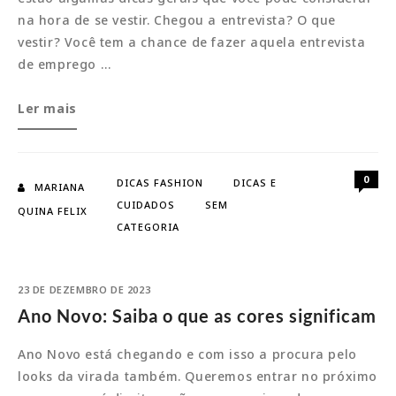
na hora de se vestir. Chegou a entrevista? O que
vestir? Você tem a chance de fazer aquela entrevista
de emprego …
Entrevista
Ler mais
de
emprego?
Saiba
0
DICAS FASHION
DICAS E
MARIANA
o
CUIDADOS
SEM
QUINA FELIX
que
CATEGORIA
usar
23 DE DEZEMBRO DE 2023
Ano Novo: Saiba o que as cores significam
Ano Novo está chegando e com isso a procura pelo
looks da virada também. Queremos entrar no próximo