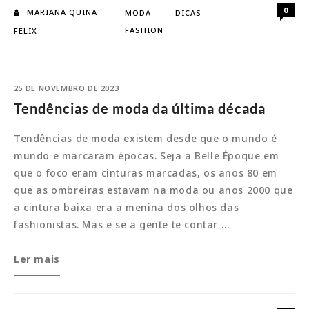
promete
0
MARIANA QUINA
MODA
DICAS
bombar
FASHION
FELIX
25 DE NOVEMBRO DE 2023
Tendências de moda da última década
Tendências de moda existem desde que o mundo é
mundo e marcaram épocas. Seja a Belle Époque em
que o foco eram cinturas marcadas, os anos 80 em
que as ombreiras estavam na moda ou anos 2000 que
a cintura baixa era a menina dos olhos das
fashionistas. Mas e se a gente te contar …
Tendências
Ler mais
de
moda