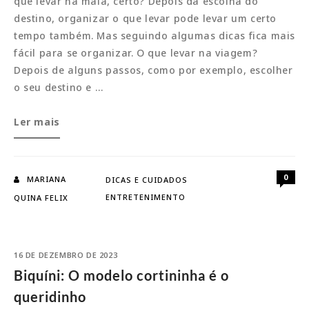
que levar na mala, certo? Depois da escolha do
destino, organizar o que levar pode levar um certo
tempo também. Mas seguindo algumas dicas fica mais
fácil para se organizar. O que levar na viagem?
Depois de alguns passos, como por exemplo, escolher
o seu destino e …
Viagem:
Ler mais
Guia
para
uma
0
MARIANA
DICAS E CUIDADOS
mala
ENTRETENIMENTO
QUINA FELIX
sem
complicações
16 DE DEZEMBRO DE 2023
Biquíni: O modelo cortininha é o
queridinho