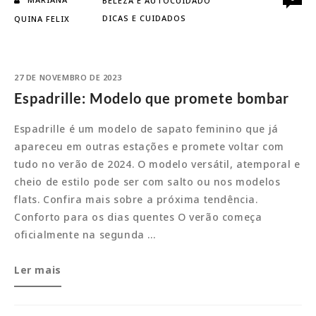
BELEZA E AUTOCUIDADO
Como
DICAS E CUIDADOS
QUINA FELIX
manter
o
bronzeado
27 DE NOVEMBRO DE 2023
Espadrille: Modelo que promete bombar
Espadrille é um modelo de sapato feminino que já
apareceu em outras estações e promete voltar com
tudo no verão de 2024. O modelo versátil, atemporal e
cheio de estilo pode ser com salto ou nos modelos
flats. Confira mais sobre a próxima tendência.
Conforto para os dias quentes O verão começa
oficialmente na segunda …
Espadrille:
Ler mais
Modelo
que