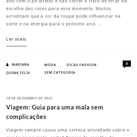
ano com o pé direito e não correr o risco de errar na
escolha das cores para esse momento. Muitos
acreditam que a cor da roupa pode influenciar na
sorte e na energia para o próximo ano. …
Ano
Ler mais
Novo:
Saiba
o
0
MARIANA
MODA
DICAS FASHION
que
SEM CATEGORIA
QUINA FELIX
as
cores
significam
18 DE DEZEMBRO DE 2023
Viagem: Guia para uma mala sem
complicações
Viagem sempre causa uma certeza ansiedade sobre o