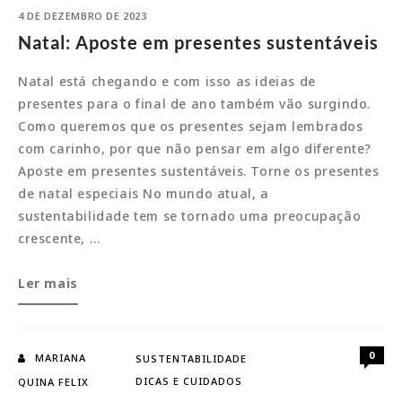
4 DE DEZEMBRO DE 2023
Natal: Aposte em presentes sustentáveis
Natal está chegando e com isso as ideias de
presentes para o final de ano também vão surgindo.
Como queremos que os presentes sejam lembrados
com carinho, por que não pensar em algo diferente?
Aposte em presentes sustentáveis. Torne os presentes
de natal especiais No mundo atual, a
sustentabilidade tem se tornado uma preocupação
crescente, …
Natal:
Ler mais
Aposte
em
presentes
0
MARIANA
SUSTENTABILIDADE
sustentáveis
DICAS E CUIDADOS
QUINA FELIX