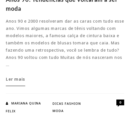
moda
Anos 90 e 2000 resolveram dar as caras com tudo esse
ano. Vimos algumas marcas de tênis voltando com
modelos maiores, a famosa calça de cintura baixa e
também os modelos de blusas tomara que caia. Mas
fazendo uma retrospectiva, você se lembra de tudo?
Anos 90 voltou com tudo Muitas de nós nasceram nos
…
Anos
Ler mais
90:
Tendências
que
0
MARIANA QUINA
DICAS FASHION
voltaram
MODA
FELIX
a
ser
moda