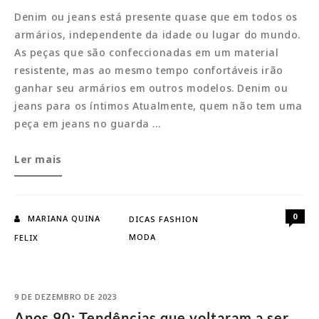
Denim ou jeans está presente quase que em todos os
armários, independente da idade ou lugar do mundo.
As peças que são confeccionadas em um material
resistente, mas ao mesmo tempo confortáveis irão
ganhar seu armários em outros modelos. Denim ou
jeans para os íntimos Atualmente, quem não tem uma
peça em jeans no guarda …
Denim:
Ler mais
Modelagens
que
vão
0
MARIANA QUINA
DICAS FASHION
ganhar
MODA
FELIX
seu
armário
9 DE DEZEMBRO DE 2023
Anos 90: Tendências que voltaram a ser