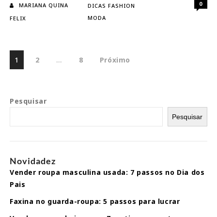
da
0
MARIANA QUINA
DICAS FASHION
última
MODA
FELIX
década
Paginação
1
2
…
8
Próximo
de
posts
Pesquisar
Pesquisar
Novidadez
Vender roupa masculina usada: 7 passos no Dia dos
Pais
Faxina no guarda-roupa: 5 passos para lucrar