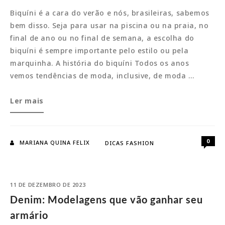
Biquíni é a cara do verão e nós, brasileiras, sabemos
bem disso. Seja para usar na piscina ou na praia, no
final de ano ou no final de semana, a escolha do
biquíni é sempre importante pelo estilo ou pela
marquinha. A história do biquíni Todos os anos
vemos tendências de moda, inclusive, de moda …
Biquíni:
Ler mais
O
modelo
cortininha
0
MARIANA QUINA FELIX
DICAS FASHION
é
o
queridinho
11 DE DEZEMBRO DE 2023
Denim: Modelagens que vão ganhar seu
armário