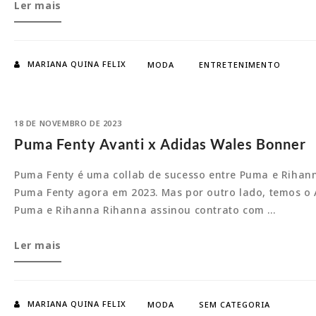
Mulheres:
Ler mais
Personalidades
negras
na
MARIANA QUINA FELIX
MODA
ENTRETENIMENTO
moda
18 DE NOVEMBRO DE 2023
Puma Fenty Avanti x Adidas Wales Bonner
Puma Fenty é uma collab de sucesso entre Puma e Rihanna
Puma Fenty agora em 2023. Mas por outro lado, temos o
Puma e Rihanna Rihanna assinou contrato com …
Puma
Ler mais
Fenty
Avanti
x
MARIANA QUINA FELIX
MODA
SEM CATEGORIA
Adidas