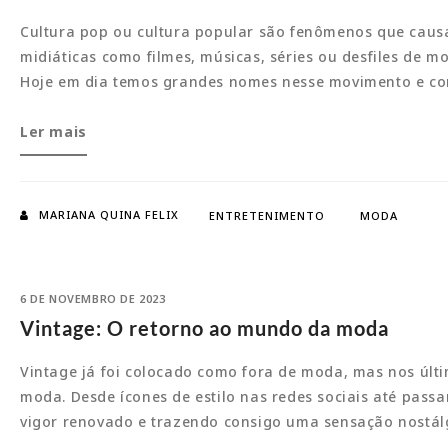
Cultura pop ou cultura popular são fenômenos que causa
midiáticas como filmes, músicas, séries ou desfiles d
Hoje em dia temos grandes nomes nesse movimento e co
Cultura
Ler mais
pop:
Ícones
contemporâneos
MARIANA QUINA FELIX
ENTRETENIMENTO
MODA
6 DE NOVEMBRO DE 2023
Vintage: O retorno ao mundo da moda
Vintage já foi colocado como fora de moda, mas nos úl
moda. Desde ícones de estilo nas redes sociais até pas
vigor renovado e trazendo consigo uma sensação nostá