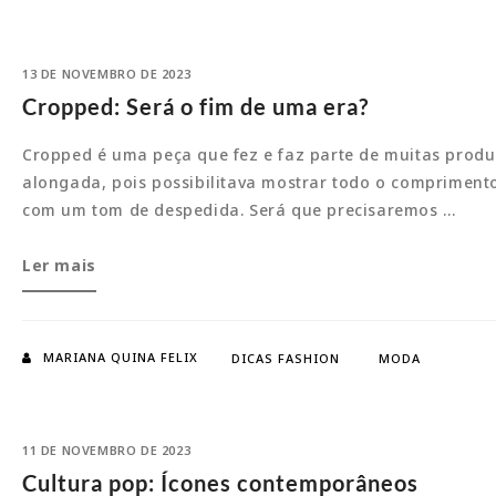
Wales
Bonner
13 DE NOVEMBRO DE 2023
Cropped: Será o fim de uma era?
Cropped é uma peça que fez e faz parte de muitas produ
alongada, pois possibilitava mostrar todo o comprimento
com um tom de despedida. Será que precisaremos …
Cropped:
Ler mais
Será
o
fim
MARIANA QUINA FELIX
DICAS FASHION
MODA
de
uma
era?
11 DE NOVEMBRO DE 2023
Cultura pop: Ícones contemporâneos