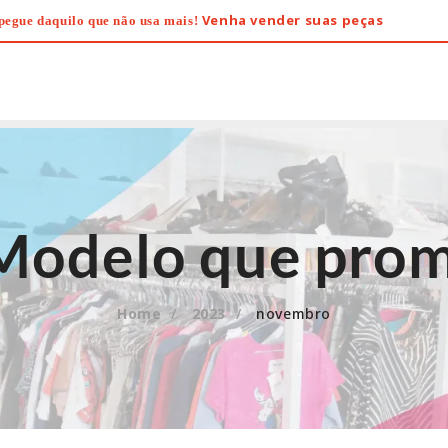
Venha vender suas peças
pegue daquilo que não usa mais!
: Modelo que pro
Home
2023
novembro