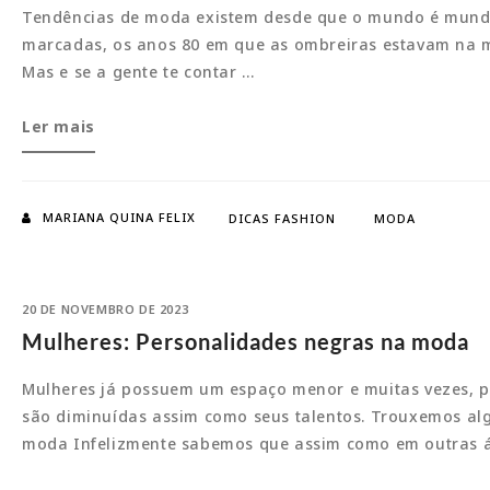
Tendências de moda existem desde que o mundo é mundo
marcadas, os anos 80 em que as ombreiras estavam na mo
Mas e se a gente te contar …
Tendências
Ler mais
de
moda
da
MARIANA QUINA FELIX
DICAS FASHION
MODA
última
década
20 DE NOVEMBRO DE 2023
Mulheres: Personalidades negras na moda
Mulheres já possuem um espaço menor e muitas vezes, p
são diminuídas assim como seus talentos. Trouxemos a
moda Infelizmente sabemos que assim como em outras 