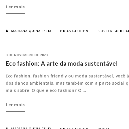
Vintage:
Ler mais
O
retorno
ao
MARIANA QUINA FELIX
DICAS FASHION
SUSTENTABILID
mundo
da
moda
3 DE NOVEMBRO DE 2023
Eco fashion: A arte da moda sustentável
Eco fashion, fashion friendly ou moda sustentável, você 
dos danos ambientais, mas também com a parte social 
mais sobre. O que é eco fashion? O …
Eco
Ler mais
fashion:
A
arte
MARIANA QUINA FELIX
DICAS FASHION
MODA