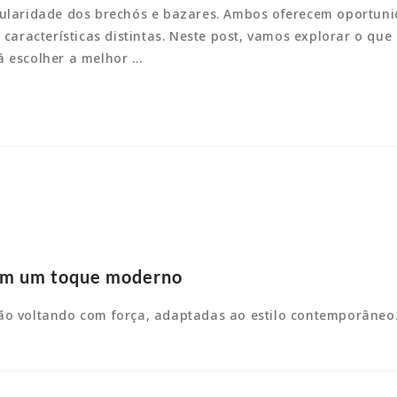
opularidade dos brechós e bazares. Ambos oferecem oportun
racterísticas distintas. Neste post, vamos explorar o que
á escolher a melhor …
com um toque moderno
tão voltando com força, adaptadas ao estilo contemporâne