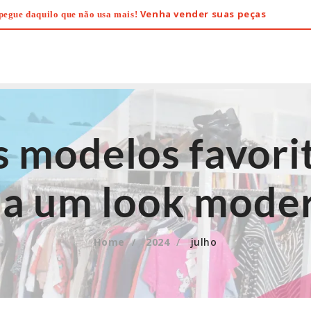
Venha vender suas peças
pegue daquilo que não usa mais!
s modelos favor
a um look mode
Home
2024
julho