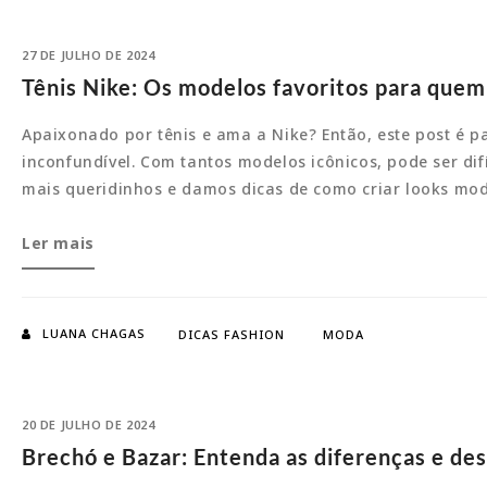
27 DE JULHO DE 2024
Tênis Nike: Os modelos favoritos para que
Apaixonado por tênis e ama a Nike? Então, este post é pa
inconfundível. Com tantos modelos icônicos, pode ser dif
mais queridinhos e damos dicas de como criar looks m
Tênis
Ler mais
Nike:
Os
modelos
LUANA CHAGAS
DICAS FASHION
MODA
favoritos
para
quem
20 DE JULHO DE 2024
ama
Brechó e Bazar: Entenda as diferenças e des
um
look