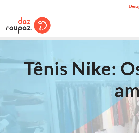
Skip
Desa
to
content
Tênis Nike: O
am