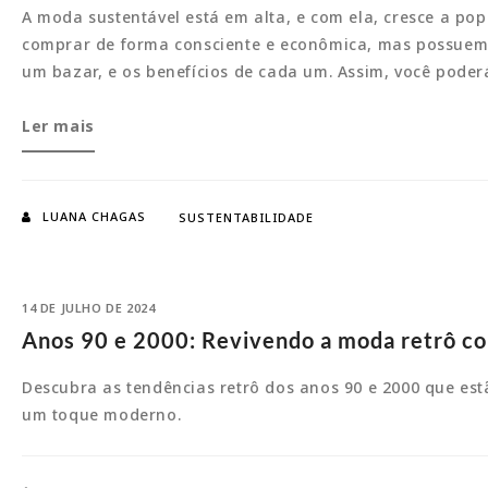
A moda sustentável está em alta, e com ela, cresce a p
moderno
comprar de forma consciente e econômica, mas possuem ca
um bazar, e os benefícios de cada um. Assim, você poder
Brechó
Ler mais
e
Bazar:
Entenda
LUANA CHAGAS
SUSTENTABILIDADE
as
diferenças
e
14 DE JULHO DE 2024
descubra
Anos 90 e 2000: Revivendo a moda retrô 
os
benefícios
Descubra as tendências retrô dos anos 90 e 2000 que es
um toque moderno.