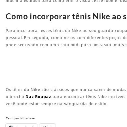
mochila estilosa para completar o visual. Esse look é id
Como incorporar tênis Nike ao 
Para incorporar esses tênis da Nike ao seu guarda-roupa
pessoal. Em seguida, combine-os com diferentes peças do
pode ser usado com uma saia midi para um visual mais so
Os tênis da Nike são clássicos que nunca saem de moda. 
o brechó
Daz Roupaz
para encontrar tênis Nike incrívei
você pode estar sempre na vanguarda do estilo.
Compartilhe isso: