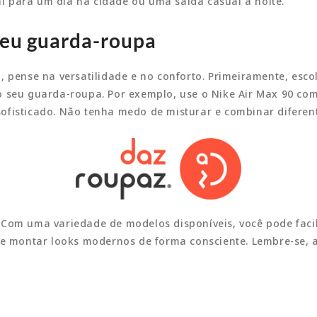
eal para um dia na cidade ou uma saída casual à noite.
seu guarda-roupa
, pense na versatilidade e no conforto. Primeiramente, es
 seu guarda-roupa. Por exemplo, use o Nike Air Max 90 com
fisticado. Não tenha medo de misturar e combinar diferente
Com uma variedade de modelos disponíveis, você pode facil
s e montar looks modernos de forma consciente. Lembre-se, 