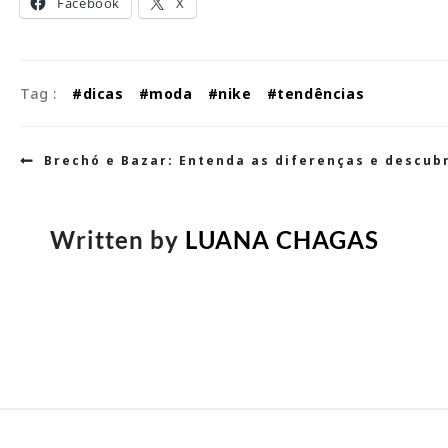
Facebook
X
Tag :
#dicas
#moda
#nike
#tendências
Navegação
Brechó e Bazar: Entenda as diferenças e descub
de
Post
Written by
LUANA CHAGAS