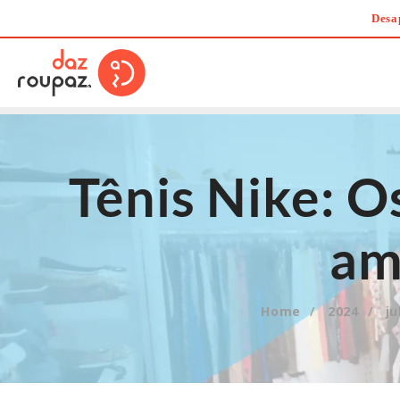
Skip
Desa
to
content
Tênis Nike: O
am
Home
2024
ju