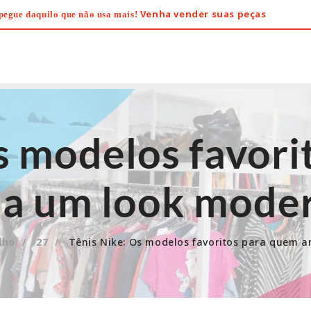
Venha vender suas peças
pegue daquilo que não usa mais!
s modelos favor
a um look mode
lho
27
Tênis Nike: Os modelos favoritos para quem