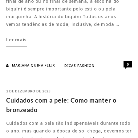
final de ano ou no final de semana, a escolha do
biquíni é sempre importante pelo estilo ou pela
marquinha. A história do biquíni Todos os anos
vemos tendências de moda, inclusive, de moda …
Biquíni:
Ler mais
O
modelo
cortininha
0
MARIANA QUINA FELIX
DICAS FASHION
é
o
queridinho
2 DE DEZEMBRO DE 2023
Cuidados com a pele: Como manter o
bronzeado
Cuidados com a pele são indispensáveis durante todo
o ano, mas quando a época de sol chega, devemos ter