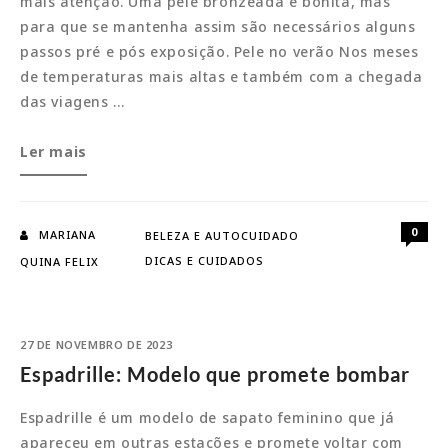
mais atenção. Uma pele bronzeada é bonita, mas
para que se mantenha assim são necessários alguns
passos pré e pós exposição. Pele no verão Nos meses
de temperaturas mais altas e também com a chegada
das viagens …
Cuidados
Ler mais
com
a
pele:
0
MARIANA
BELEZA E AUTOCUIDADO
Como
DICAS E CUIDADOS
QUINA FELIX
manter
o
bronzeado
27 DE NOVEMBRO DE 2023
Espadrille: Modelo que promete bombar
Espadrille é um modelo de sapato feminino que já
apareceu em outras estações e promete voltar com