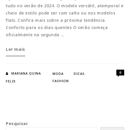
tudo no verão de 2024. O modelo versátil, atemporal e
cheio de estilo pode ser com salto ou nos modelos
flats. Confira mais sobre a próxima tendência.
Conforto para os dias quentes O verão começa
oficialmente na segunda …
Espadrille:
Ler mais
Modelo
que
promete
0
MARIANA QUINA
MODA
DICAS
bombar
FASHION
FELIX
Pesquisar