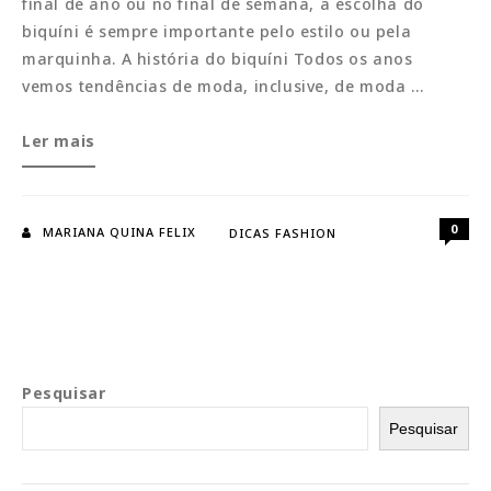
final de ano ou no final de semana, a escolha do
biquíni é sempre importante pelo estilo ou pela
marquinha. A história do biquíni Todos os anos
vemos tendências de moda, inclusive, de moda …
Biquíni:
Ler mais
O
modelo
cortininha
0
MARIANA QUINA FELIX
DICAS FASHION
é
o
queridinho
Pesquisar
Pesquisar