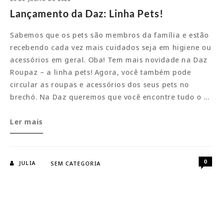
Lançamento da Daz: Linha Pets!
Sabemos que os pets são membros da família e estão
recebendo cada vez mais cuidados seja em higiene ou
acessórios em geral. Oba! Tem mais novidade na Daz
Roupaz – a linha pets! Agora, você também pode
circular as roupas e acessórios dos seus pets no
brechó. Na Daz queremos que você encontre tudo o …
Lançamento
Ler mais
da
Daz:
Linha
0
JULIA
SEM CATEGORIA
Pets!