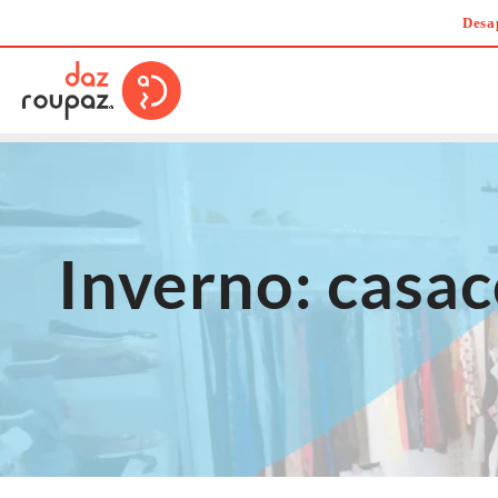
Skip
Desa
to
content
Inverno: casac