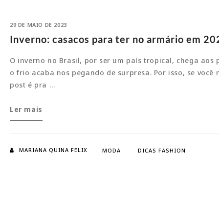
29 DE MAIO DE 2023
Inverno: casacos para ter no armário em 20
O inverno no Brasil, por ser um país tropical, chega aos
o frio acaba nos pegando de surpresa. Por isso, se voc
post é pra …
Inverno:
Ler mais
casacos
para
ter
MARIANA QUINA FELIX
MODA
DICAS FASHION
no
armário
em
2023