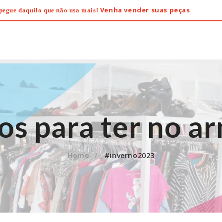
Venha vender suas peças
pegue daquilo que não usa mais!
os para ter no 
Home
#inverno2023