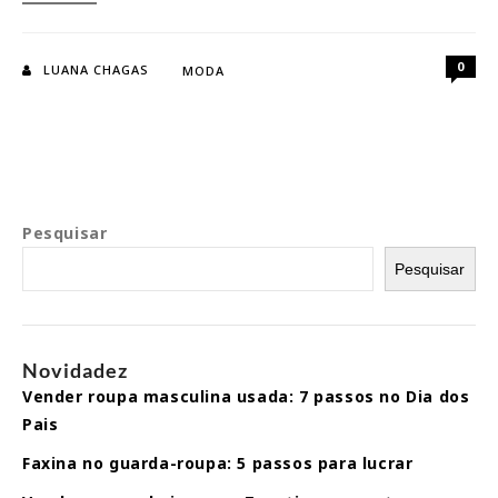
Boho:
Peças
atemporais
0
LUANA CHAGAS
MODA
que
nunca
saem
de
moda
Pesquisar
Pesquisar
Novidadez
Vender roupa masculina usada: 7 passos no Dia dos
Pais
Faxina no guarda-roupa: 5 passos para lucrar