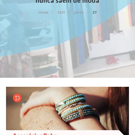
nunca saem de moda
Home
2025
junho
27