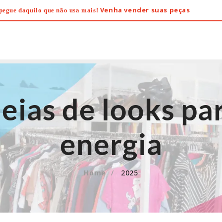
Venha vender suas peças
pegue daquilo que não usa mais!
deias de looks pa
energia
Home
2025