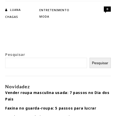
e
personalidade
0
LUANA
ENTRETENIMENTO
do
MODA
CHAGAS
signo
mais
viajante
do
zodíaco
Pesquisar
Pesquisar
Novidadez
Vender roupa masculina usada: 7 passos no Dia dos
Pais
Faxina no guarda-roupa: 5 passos para lucrar