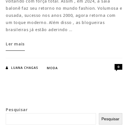
voltando com força total. Assim , em 2024, a saia
balonê faz seu retorno no mundo fashion. Volumosa e
ousada, sucesso nos anos 2000, agora retorna com
um toque moderno. Além disso , as blogueiras
brasileiras já estão aderindo …
Saia
Ler mais
Balonê:
A
tendência
0
LUANA CHAGAS
MODA
volumosa
que
voltou
com
tudo
Pesquisar
Pesquisar