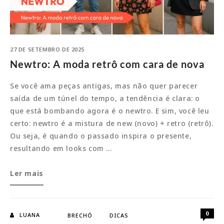
27 DE SETEMBRO DE 2025
Newtro: A moda retrô com cara de nova
Se você ama peças antigas, mas não quer parecer
saída de um túnel do tempo, a tendência é clara: o
que está bombando agora é o newtro. E sim, você leu
certo: newtro é a mistura de new (novo) + retro (retrô).
Ou seja, é quando o passado inspira o presente,
resultando em looks com …
Newtro:
Ler mais
A
moda
retrô
0
LUANA
BRECHÓ
DICAS
com