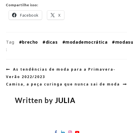
Compartilhe isso:
Facebook
X
Tag
#brecho
#dicas
#modademocrática
#modasu
:
Navegação
As tendências de moda para a Primavera-
de
Verão 2022/2023
Post
Camisa, a peça curinga que nunca sai de moda
Written by
JULIA