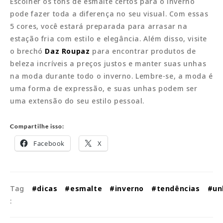
Escolher os tons de esmalte certos para o inverno
pode fazer toda a diferença no seu visual. Com essas
5 cores, você estará preparada para arrasar na
estação fria com estilo e elegância. Além disso, visite
o brechó
Daz Roupaz
para encontrar produtos de
beleza incríveis a preços justos e manter suas unhas
na moda durante todo o inverno. Lembre-se, a moda é
uma forma de expressão, e suas unhas podem ser
uma extensão do seu estilo pessoal.
Compartilhe isso:
Facebook
X
Tag
#dicas
#esmalte
#inverno
#tendências
#un
: