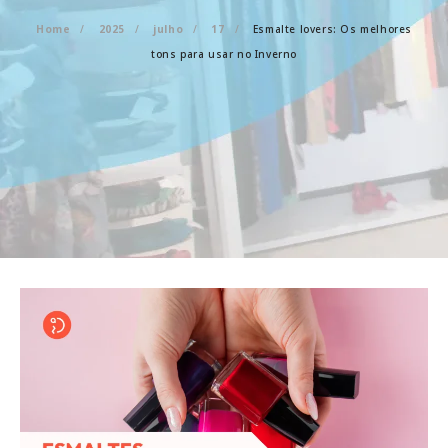
Home
2025
julho
17
Esmalte lovers: Os melhores
tons para usar no Inverno