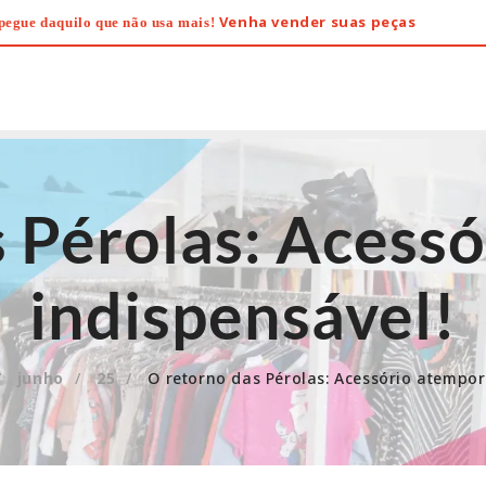
Venha vender suas peças
pegue daquilo que não usa mais!
 Pérolas: Acess
indispensável!
junho
25
O retorno das Pérolas: Acessório atempor