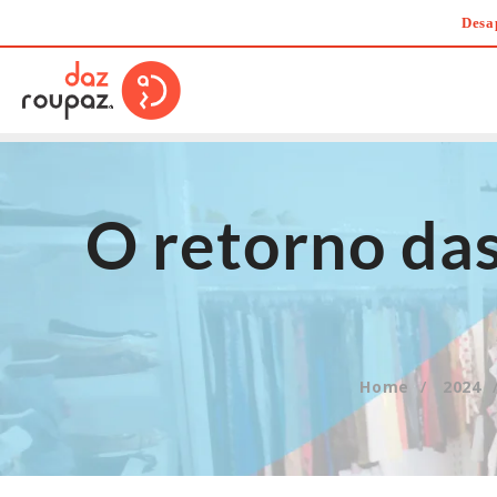
Skip
Desa
to
content
O retorno das
Home
2024