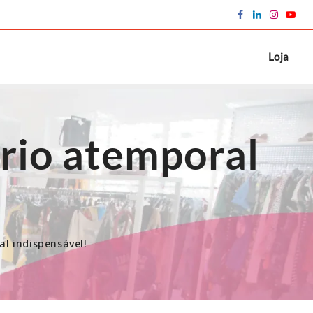
Loja
ório atemporal
al indispensável!