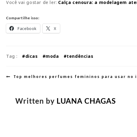
Você vai gostar de ler:
Calça cenoura: a modelagem ate
Compartilhe isso:
Facebook
X
Tag :
#dicas
#moda
#tendências
Navegação
Top melhores perfumes femininos para usar no i
de
Post
Written by
LUANA CHAGAS