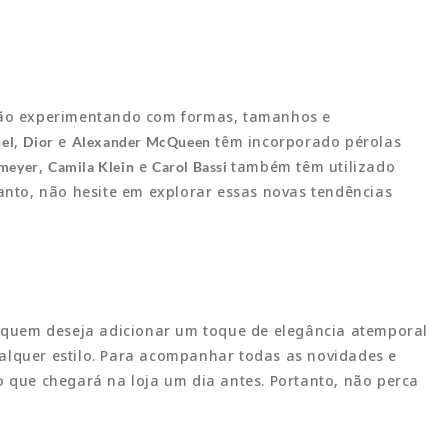
stão experimentando com formas, tamanhos e
,
e
têm incorporado pérolas
el
Dior
Alexander McQueen
,
e
também têm utilizado
meyer
Camila Klein
Carol Bassi
anto, não hesite em explorar essas novas tendências
ra quem deseja adicionar um toque de elegância atemporal
alquer estilo. Para acompanhar todas as novidades e
o que chegará na loja um dia antes. Portanto, não perca