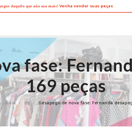
Venha vender suas peças
pegue daquilo que não usa mais!
va fase: Fernan
169 peças
maio
28
Desapego de nova fase: Fernanda desape