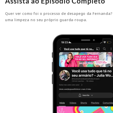
Assista ao Episódio Completo
Quer ver como foi o processo de desapego da Fernanda? A
uma limpeza no seu próprio guarda-roupa.