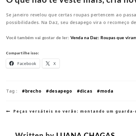
Se janeiro revelou que certas roupas pertencem ao pass
possibilidades. Na Daz, seu desapego vira o recomeço de 
Você também vai gostar de ler:
Venda na Daz: Roupas que viram
Compartilhe isso:
Facebook
X
Tag :
#brecho
#desapego
#dicas
#moda
Navegação
Peças versáteis no verão: montando um guarda-
de
Post
Written by
LUANA CHAGAS