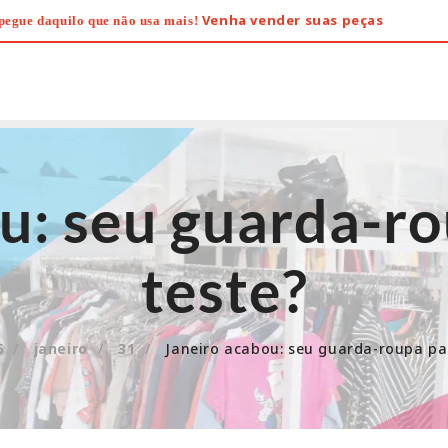
Venha vender suas peças
pegue daquilo que não usa mais!
u: seu guarda-r
teste?
6
janeiro
31
Janeiro acabou: seu guarda-roupa pa