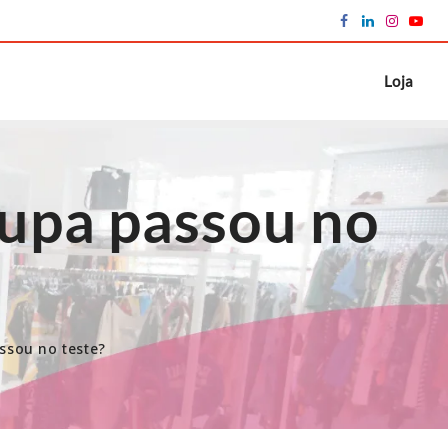
Loja
oupa passou no
ssou no teste?