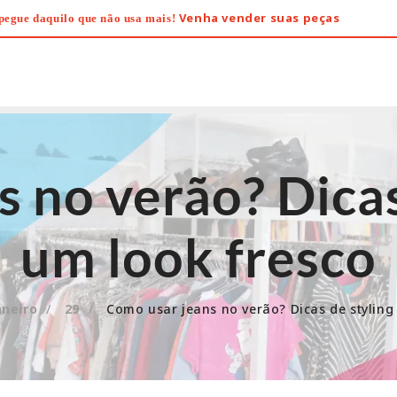
Venha vender suas peças
pegue daquilo que não usa mais!
 no verão? Dicas
um look fresco
aneiro
29
Como usar jeans no verão? Dicas de styling